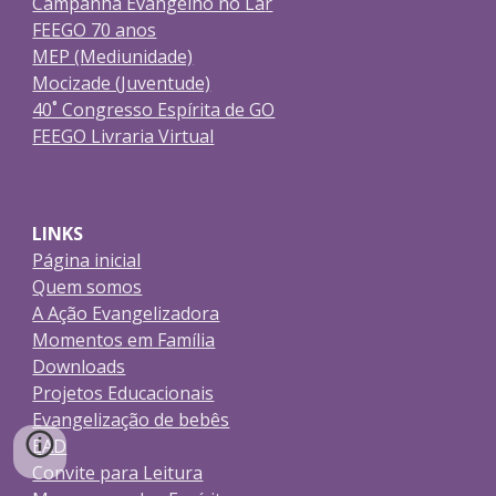
Campanha Evangelho no La
r
FEEGO 70 anos
MEP (Mediunidade)
Mocizade (Juventude)
40˚ Congresso Espírita de GO
FEEGO Livraria Virtual
LINKS
Página inicial
Quem somos
A Ação Evangelizadora
Momentos em Família
Downloads
Projetos Educacionais
Evangelização de bebês
EAD
Convite para Leitura