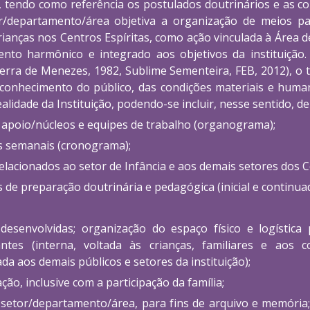
, tendo como referência os postulados doutrinários e as c
r/departamento/área objetiva a organização de meios p
crianças nos Centros Espíritas, como ação vinculada à Área d
to harmônico e integrado aos objetivos da instituição. 
rra de Menezes, 1982, Sublime Sementeira, FEB, 2012), o t
 o conhecimento do público, das condições materiais e hu
dade da Instituição, podendo-se incluir, nesse sentido, de
 apoio/núcleos e equipes de trabalho (organograma);
os semanais (cronograma);
elacionados ao setor de Infância e aos demais setores dos C
s de preparação doutrinária e pedagógica (inicial e continua
 desenvolvidas; organização do espaço físico e logístic
ntes (interna, voltada às crianças, familiares e aos 
a aos demais públicos e setores da instituição);
o, inclusive com a participação da família;
o setor/departamento/área, para fins de arquivo e memória