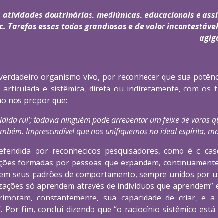
s atividades doutrinárias, mediúnicas, educacionais e assi
. Tarefas essas todas grandiosas e de valor incontestável
agig
 verdadeiro organismo vivo, por reconhecer que sua potênci
articulada e sistêmica, direta ou indiretamente, com os
ao nos propor que:
vidida rui’; todavia ninguém pode arrebentar um feixe de varas 
ambém. Imprescindível que nos unifiquemos no ideal espírita, 
defendida por reconhecidos pesquisadores, como é o ca
ões formadas por pessoas que expandem, continuamente, 
m seus padrões de comportamento, sempre unidos por uma 
izações só aprendem através de indivíduos que aprendem” 
rimoram, constantemente, sua capacidade de criar, e a
. Por fim, conclui dizendo que “o raciocínio sistêmico e