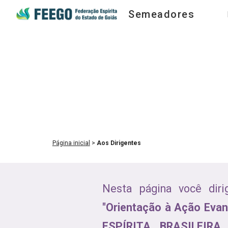
Semeadores
Sk
Página inicial
 > 
A
os Dirigentes
Nesta página você diri
"Orientação à Ação Evang
ESPÍRITA BRASILEIR