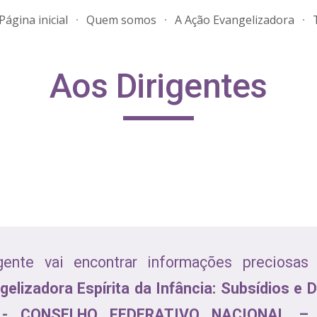
Página inicial
Quem somos
A Ação Evangelizadora
ip to main content
Skip to navigat
Aos Dirigentes
gente vai encontrar informações preciosas
elizadora Espírita da Infância: Subsídios e Di
A - CONSELHO FEDERATIVO NACIONAL –