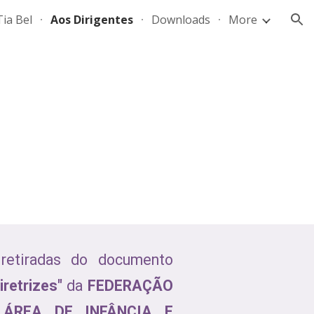
Tia Bel
Aos Dirigentes
Downloads
More
ion
 retiradas do documento
retrizes"
da
FEDERAÇÃO
 ÁREA DE INFÂNCIA E