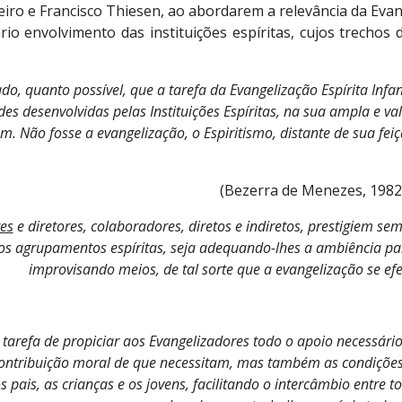
iro e Francisco Thiesen, ao abordarem a relevância da Evang
io envolvimento das instituições espíritas, cujos trecho
do, quanto possível, que a tarefa da Evangelização Espírita Infant
des desenvolvidas pelas Instituições Espíritas, na sua ampla e v
. Não fosse a evangelização, o Espiritismo, distante de sua feiç
(Bezerra de Menezes, 1982,
tes
 e diretores, colaboradores, diretos e indiretos, prestigiem s
os agrupamentos espíritas, seja adequando-lhes a ambiência par
improvisando meios, de tal sorte que a evangelização se efet
a tarefa de propiciar aos Evangelizadores todo o apoio necessá
contribuição moral de que necessitam, mas também as condições 
 pais, as crianças e os jovens, facilitando o intercâmbio entre to